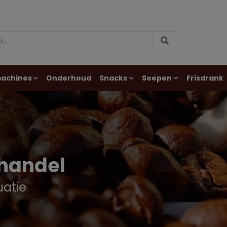
machines
Onderhoud
Snacks
Soepen
Frisdrank
thandel
uatie