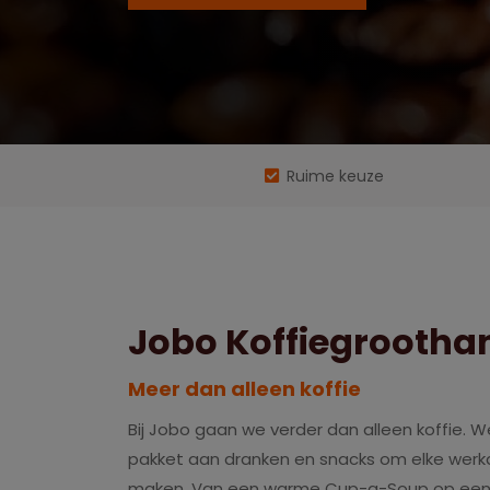
Ruime keuze
Jobo Koffiegrootha
Meer dan alleen koffie
Bij Jobo gaan we verder dan alleen koffie.
pakket aan dranken en snacks om elke werk
maken. Van een warme Cup-a-Soup op een 