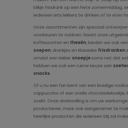
blikje frisdrank op een hete zomermiddag, w
iedereen iets lekkers te drinken of te eten h
Onze assortimenten zijn speciaal ontworpe
voorkeuren te voldoen. Naast onze uitgebre
koffiesoorten en
theeën
, bieden we ook ve
soepen
, drankjes en klassieke
frisdranken
omdat een lekker
snoepje
soms net dat extr
hebben we ook een ruime keuze aan
zoetw
snacks
.
Of u nu een fan bent van een kruidige rooib
cappuccino of een snelle chocoladekoekje, bi
zoekt. Onze doelstelling is om uw werkomgev
productiever, maar ook aangenamer te mak
heerlijke producten die iedereen blij zal mak