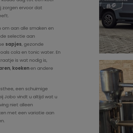
ij zorgen ervoor dat
eeft.
n om aan alle smaken en
ide selectie aan
rse
sapjes
, gezonde
zoals cola en tonic water. En
aatje is wat nodig is,
aren
,
koeken
en andere
osthee, een schuimige
j Jobo vindt u altijd wat u
ing niet alleen
en met een variatie aan
en.