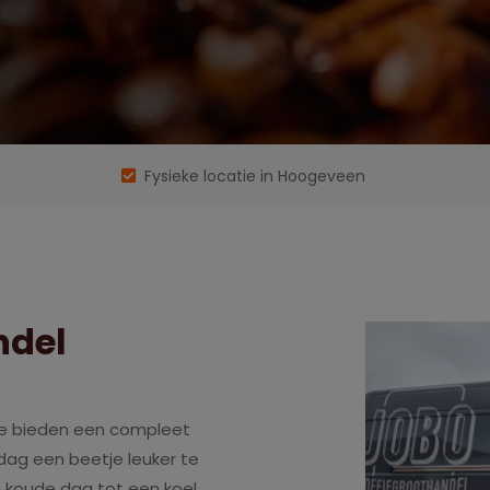
Fysieke locatie in Hoogeveen
ndel
 We bieden een compleet
dag een beetje leuker te
koude dag tot een koel