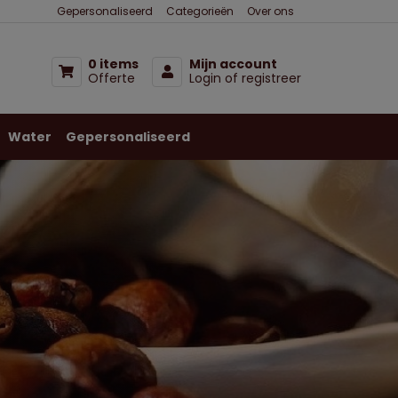
Gepersonaliseerd
Categorieën
Over ons
0 items
Mijn account
Offerte
Login of registreer
Water
Gepersonaliseerd