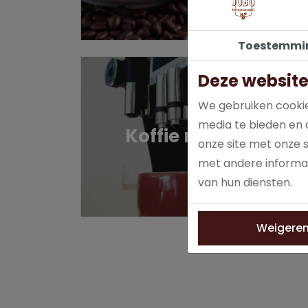
Toestemmi
Deze website
We gebruiken cookie
media te bieden en 
Koffie machines
onze site met onze 
met andere informat
van hun diensten.
Weigere