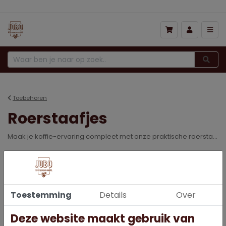
Prijs hoog naar laag
Toebehoren
Roerstaafjes
Maak je koffie-ervaring compleet met onze praktische roerstaafjes. Ideaal voor het mengen van suiker, melk en smaakmakers, en voor een perfecte roerbeurt.
Lees meer
2 Producten
gevonden
Toestemming
Details
Over
Deze website maakt gebruik van