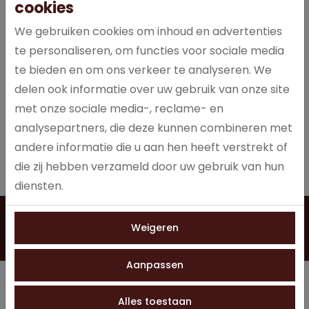
cookies
We gebruiken cookies om inhoud en advertenties
te personaliseren, om functies voor sociale media
Roerstaafje Bamboe
Roerstaafje Bamboe
te bieden en om ons verkeer te analyseren. We
110mm - Dispenser à ...
135mm - Dispenser à ...
delen ook informatie over uw gebruik van onze site
Duurzaam bamboe
Milieuvriendelijke
roerstaafjes, dispenser met
roerstaafjes van duurzaam
met onze sociale media-, reclame- en
1000 stuks.
bamboe.
analysepartners, die deze kunnen combineren met
andere informatie die u aan hen heeft verstrekt of
die zij hebben verzameld door uw gebruik van hun
diensten.
Vragen?
Weigeren
Neem contact op
0528 275 151
info@jobo-koffie.nl
Aanpassen
Menu
Alles toestaan