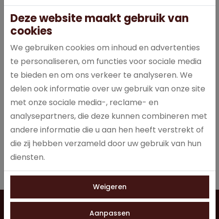
Deze website maakt gebruik van
Inloggen
cookies
E-mailadres
We gebruiken cookies om inhoud en advertenties
te personaliseren, om functies voor sociale media
te bieden en om ons verkeer te analyseren. We
Wachtwoord
delen ook informatie over uw gebruik van onze site
met onze sociale media-, reclame- en
analysepartners, die deze kunnen combineren met
Blijf ingelogd
andere informatie die u aan hen heeft verstrekt of
Inloggen
die zij hebben verzameld door uw gebruik van hun
diensten.
Je wachtwoord vergeten?
Weigeren
Vragen?
Neem contact op
0528 275 151
Aanpassen