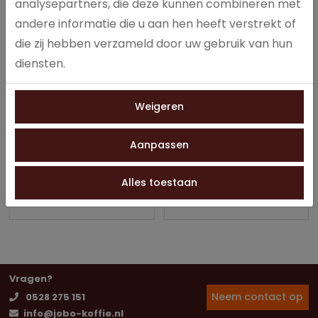
analysepartners, die deze kunnen combineren met
andere informatie die u aan hen heeft verstrekt of
die zij hebben verzameld door uw gebruik van hun
diensten.
Cafitesse Koffie
Cafitesse Koffie Strong
Weigeren
Medium Roast 2 x 1,25
Roast 2 x 1,25 L...
L...
Krachtig en intens met een
De cafitesse medium roast
rokerig, bitterzoet karakter en
Aanpassen
koffie van Douwe Egberts
kruidige nuances.
worden geleverd in pakken
Alles toestaan
van 1,25 liter.
Vragen?
Neem contact op
0528 275 151
info@jobo-koffie.nl