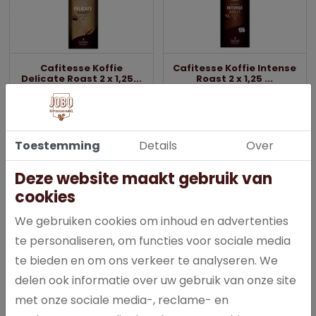
Cafitesse Koffie
Cafitesse Koffie Intense
Delicate Roast 2 x 1,25...
Roast 2 x 1,25 ...
Levendig en karaktervol, fris
Krachtig, vol en rijk met
met zachte citrustonen.
smaaktonen van pure
chocolade en warme
donkere karamel.
Toestemming
Details
Over
Deze website maakt gebruik van
cookies
Heeft u vragen?
We gebruiken cookies om inhoud en advertenties
Neem gerust contact met ons op!
te personaliseren, om functies voor sociale media
te bieden en om ons verkeer te analyseren. We
delen ook informatie over uw gebruik van onze site
met onze sociale media-, reclame- en