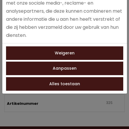
KOFFIE MELK
met onze sociale media-, reclame- en
KOFFIE CHOC
analysepartners, die deze kunnen combineren met
CAPPUCCINO
andere informatie die u aan hen heeft verstrekt of
WIENER MELANGE
die zij hebben verzameld door uw gebruik van hun
LATTE MACCHIATO
CHOCOLADEMELK
diensten.
HEET WATER
OVERIGE DRANKEN INSTELBAAR (AFHANKELIJK VAN GEKOZEN
Weigeren
INGREDIËNTEN)
Aanpassen
Alles toestaan
Specificaties
32S
Artikelnummer