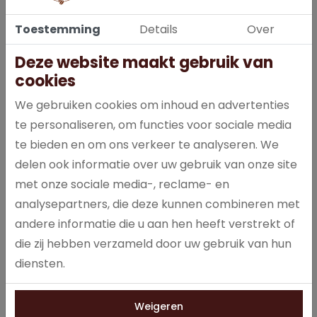
Toestemming
Details
Over
Deze website maakt gebruik van
cookies
Cup-a-Soup Indiase Kerrie: een snelle, hartige opkikker die je
We gebruiken cookies om inhoud en advertenties
weer energie geeft om door te gaan! Vol kruidige kerrie, maar
ook met stukjes wortel, tomaat en knapperige croutons voor
te personaliseren, om functies voor sociale media
een nog vollere smaak. In een verpakking Cup-a-Soup Indiase
te bieden en om ons verkeer te analyseren. We
Kerrie zitten 21 heerlijke zakjes Cup-a-Soup. Een zakje van deze
delen ook informatie over uw gebruik van onze site
heerlijke Cup-a-Soup Indiase Kerrie bevat 72 calorieën per
met onze sociale media-, reclame- en
mok.
analysepartners, die deze kunnen combineren met
andere informatie die u aan hen heeft verstrekt of
die zij hebben verzameld door uw gebruik van hun
Specificaties
diensten.
0083
Artikelnummer
Weigeren