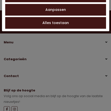
Aanpassen
Vragen?
Neem contact op
0528 275 151
Alles toestaan
info@jobo-koffie.nl
Menu
Categorieën
Contact
Blijf op de hoogte
Volg ons op social media en blijf op de hoogte van de laatste
nieuwtjes!