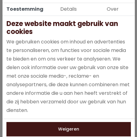
Toestemming
Details
Over
Deze website maakt gebruik van
cookies
Cup-a-Soup Tomaat: een snelle, hartige opkikker die je weer
We gebruiken cookies om inhoud en advertenties
energie geeft om door te gaan! Deze heerlijke soep is gemaakt
te personaliseren, om functies voor sociale media
met duurzaam geteelde tomaten, en dat proef je! In een
te bieden en om ons verkeer te analyseren. We
verpakking Cup-a-Soup Tomaat zitten 21 heerlijke zakjes Cup-
a-Soup. Een zakje van deze heerlijke Cup-a-Soup Tomaat
delen ook informatie over uw gebruik van onze site
bevat 61 calorieën per mok.
met onze sociale media-, reclame- en
analysepartners, die deze kunnen combineren met
andere informatie die u aan hen heeft verstrekt of
Specificaties
die zij hebben verzameld door uw gebruik van hun
diensten.
0084
Artikelnummer
Weigeren