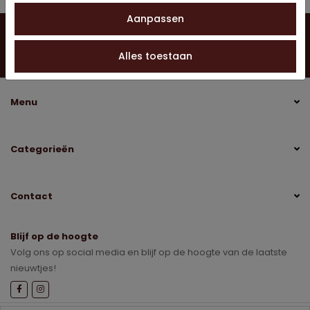
Aanpassen
Vragen?
Neem contact op
0528 275 151
Alles toestaan
info@jobo-koffie.nl
Menu
Categorieën
Contact
Blijf op de hoogte
Volg ons op social media en blijf op de hoogte van de laatste
nieuwtjes!