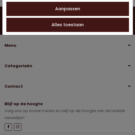
Aanpassen
Vragen?
Neem contact op
0528 275 151
Alles toestaan
info@jobo-koffie.nl
Menu
Categorieën
Contact
Blijf op de hoogte
Volg ons op social media en blijf op de hoogte van de laatste
nieuwtjes!