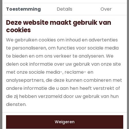
Toestemming
Details
Over
Deze website maakt gebruik van
cookies
We gebruiken cookies om inhoud en advertenties
Fanta Orange 20cl in een krat van 24 flesjes biedt de
te personaliseren, om functies voor sociale media
verfrissende sinaasappelsmaak van Fanta, ideaal voor horeca,
te bieden en om ons verkeer te analyseren. We
evenementen of thuisgebruik.
delen ook informatie over uw gebruik van onze site
met onze sociale media-, reclame- en
analysepartners, die deze kunnen combineren met
andere informatie die u aan hen heeft verstrekt of
die zij hebben verzameld door uw gebruik van hun
Specificaties
diensten.
000016
Artikelnummer
Weigeren