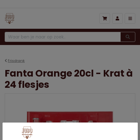
Frisdrank
Fanta Orange 20cl - Krat à
24 flesjes