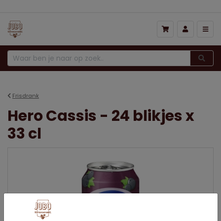
Frisdrank
Hero Cassis - 24 blikjes x
33 cl