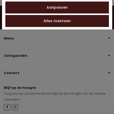
Aanpassen
Vragen?
Neem contact op
0528 275 151
Alles toestaan
info@jobo-koffie.nl
Menu
Categorieën
Contact
Blijf op de hoogte
Volg ons op social media en blijf op de hoogte van de laatste
nieuwtjes!