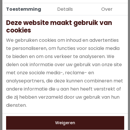
Toestemming
Details
Over
Deze website maakt gebruik van
cookies
We gebruiken cookies om inhoud en advertenties
Hero Cassis 33cl in een krat van 24 blikjes biedt de verfrissende
te personaliseren, om functies voor sociale media
smaak van cassis, ideaal voor horeca, bedrijven, kantoren of
te bieden en om ons verkeer te analyseren. We
evenementen.
delen ook informatie over uw gebruik van onze site
met onze sociale media-, reclame- en
analysepartners, die deze kunnen combineren met
andere informatie die u aan hen heeft verstrekt of
die zij hebben verzameld door uw gebruik van hun
Specificaties
diensten.
000022
Artikelnummer
Weigeren