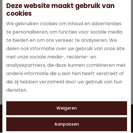
Deze website maakt gebruik van
cookies
We gebruiken cookies om inhoud en advertenties
te personaliseren, om functies voor sociale media
Inhoud: 600 x 4 gram in dispenserbox.
te bieden en om ons verkeer te analyseren. We
delen ook informatie over uw gebruik van onze site
met onze sociale media-, reclame- en
Specificaties
analysepartners, die deze kunnen combineren met
andere informatie die u aan hen heeft verstrekt of
129032
Artikelnummer
die zij hebben verzameld door uw gebruik van hun
diensten.
Weigeren
Vragen?
Neem contact op
0528 275 151
Aanpassen
info@jobo-koffie.nl