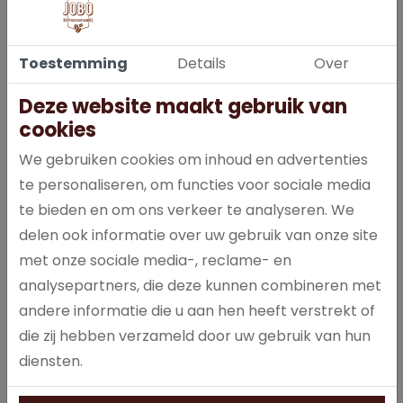
Toestemming
Details
Over
Deze website maakt gebruik van
cookies
Met Karvan Cévitam Bosvruchten maak je in een handomdraai
We gebruiken cookies om inhoud en advertenties
een lekker fruitige dorstlesser, helemaal naar eigen smaak. Of
te personaliseren, om functies voor sociale media
je nu met koel water een fruitig drankje maakt met de smaak
van echte bosvruchten, of je laat je fantasie de vrije loop en mixt
te bieden en om ons verkeer te analyseren. We
meerdere fruitsmaken; met Karvan Cévitam kun je altijd lekker
delen ook informatie over uw gebruik van onze site
genieten! Karvan Cévitam bevat 75% fruit en geeft water de
met onze sociale media-, reclame- en
smaak van echt fruit. Karvan Cévitam bevat geen kleurstoffen.
analysepartners, die deze kunnen combineren met
Bovendien is het een bron van de vijf vitaminen B3, B5, B6, C en E.
andere informatie die u aan hen heeft verstrekt of
die zij hebben verzameld door uw gebruik van hun
diensten.
Specificaties