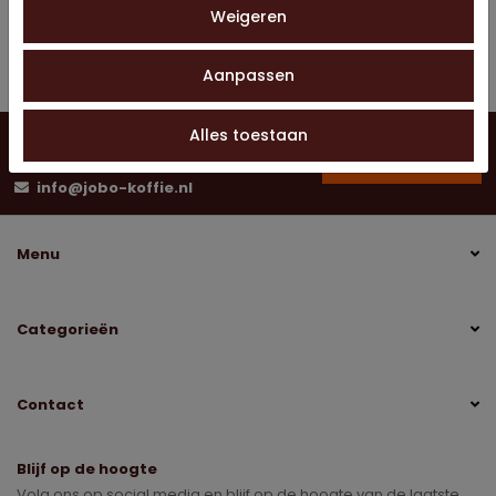
Weigeren
1015
Artikelnummer
Aanpassen
Alles toestaan
Vragen?
Neem contact op
0528 275 151
info@jobo-koffie.nl
Menu
Categorieën
Contact
Blijf op de hoogte
Volg ons op social media en blijf op de hoogte van de laatste