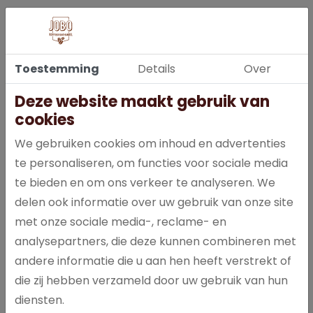
Koffie toebehoren
Toestemming
Details
Over
Iets in de koffie? Ook voor suiker, melk, roerstaafjes en andere
Deze website maakt gebruik van
koffie toebehoren kunt u bij ons terecht. Zo kunt u uw koffie altijd
cookies
helemaal naar wens drinken. Bij Jobo Koffie leveren wij al uw
producten vanaf één plek.
We gebruiken cookies om inhoud en advertenties
te personaliseren, om functies voor sociale media
te bieden en om ons verkeer te analyseren. We
De beste koffiemachines
delen ook informatie over uw gebruik van onze site
met onze sociale media-, reclame- en
Een goede koffiemachine is essentieel voor de lekkerste koffie.
analysepartners, die deze kunnen combineren met
Bij Jobo Koffie leveren wij u een koffiemachine die perfect
aansluit op uw koffie wensen. Zo vraagt een kopje bonen koffie
andere informatie die u aan hen heeft verstrekt of
om een koffiemachine die bonen kan vermalen en heeft
die zij hebben verzameld door uw gebruik van hun
vriesdroogkoffie weer ander materiaal nodig. De
diensten.
koffiemachines zijn van hoge kwaliteit, waardoor ze lang