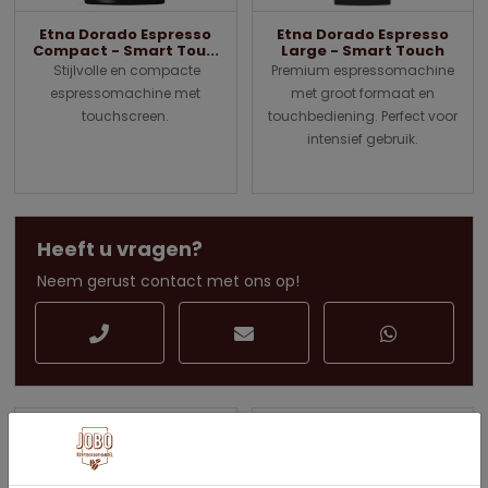
Etna Dorado Espresso
Etna Dorado Espresso
Compact - Smart Tou...
Large - Smart Touch
Stijlvolle en compacte
Premium espressomachine
espressomachine met
met groot formaat en
touchscreen.
touchbediening. Perfect voor
intensief gebruik.
Heeft u vragen?
Neem gerust contact met ons op!