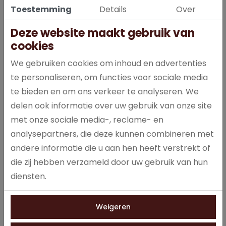
Toestemming
Details
Over
Deze website maakt gebruik van
Etna Dorado Espresso
Etna Dorado Fresh Brew
cookies
Medium - Smart Touc...
large - papierloo...
Kwaliteit espressomachine
Ruime koffiemachine zonder
We gebruiken cookies om inhoud en advertenties
met een middelgroot
papieren filters.
te personaliseren, om functies voor sociale media
formaat en touchscreen.
te bieden en om ons verkeer te analyseren. We
delen ook informatie over uw gebruik van onze site
met onze sociale media-, reclame- en
analysepartners, die deze kunnen combineren met
andere informatie die u aan hen heeft verstrekt of
die zij hebben verzameld door uw gebruik van hun
diensten.
Etna Dorado Instant
Etna Dorado Instant
Compact - Smart
Large - Smart Touch
Weigeren
Touc...
Ruime instant koffiemachine
Compacte instant
met geavanceerde