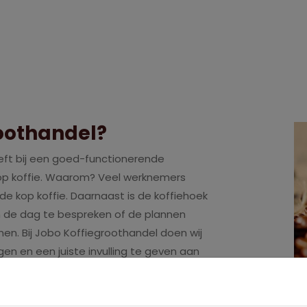
oothandel?
eeft bij een goed-functionerende
kop koffie. Waarom? Veel werknemers
 kop koffie. Daarnaast is de koffiehoek
 de dag te bespreken of de plannen
. Bij Jobo Koffiegroothandel doen wij
gen en een juiste invulling te geven aan