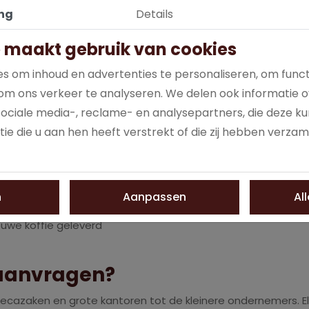
ng
Details
 maakt gebruik van cookies
s om inhoud en advertenties te personaliseren, om funct
tellen in bulk
om ons verkeer te analyseren. We delen ook informatie o
sociale media-, reclame- en analysepartners, die deze 
len, verzekert u zich ervan dat er geen dag op het werk voor
ie die u aan hen heeft verstrekt of die zij hebben verza
 bij ons besteld:
eleverd
 is
n
Aanpassen
Al
n
euwe koffie geleverd
 aanvragen?
recazaken en grote kantoren tot de kleinere ondernemers. El