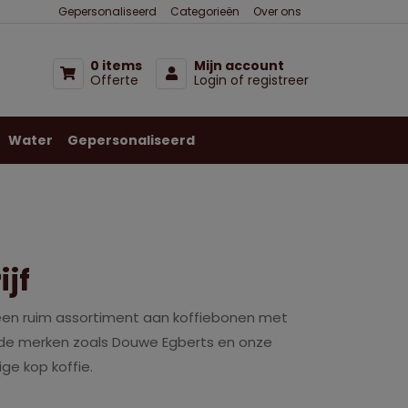
Gepersonaliseerd
Categorieën
Over ons
0 items
Mijn account
Offerte
Login of registreer
Water
Gepersonaliseerd
ijf
en een ruim assortiment aan koffiebonen met
ende merken zoals Douwe Egberts en onze
ge kop koffie.