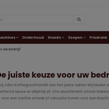
machines
Onderhoud
Snacks
Soepen
Frisdrank
r uw bedrijf
e juiste keuze voor uw bedr
u bij Jobo Koffiegroothandel aan het juiste adres! Wij bied
erfecte keuze er altijd bij zit. Ons assortiment omvat bek
nen voor een zachte smaak of robuuste bonen voor een krachti