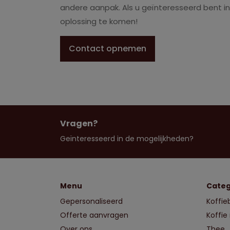
andere aanpak. Als u geïnteresseerd bent i
oplossing te komen!
Contact opnemen
Vragen?
Geïnteresseerd in de mogelijkheden?
Menu
Categ
Gepersonaliseerd
Koffi
Offerte aanvragen
Koffie
Over ons
Thee