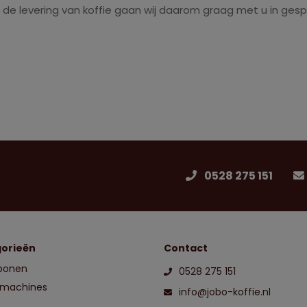
n de levering van koffie gaan wij daarom graag met u in ge
0528 275 151
orieën
Contact
ebonen
0528 275 151
 machines
info@jobo-koffie.nl