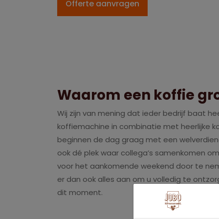
Offerte aanvragen
Waarom een koffie gr
Wij zijn van mening dat ieder bedrijf baat h
koffiemachine in combinatie met heerlijke 
beginnen de dag graag met een welverdiende
ook dé plek waar collega’s samenkomen om
voor het aankomende weekend door te nemen
er dan ook alles aan om u volledig te ontzor
dit moment.