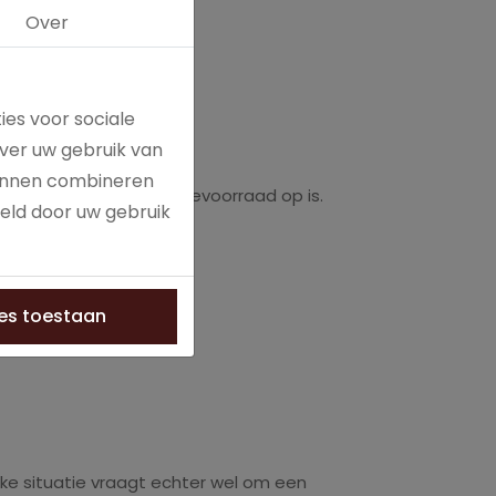
Over
ies voor sociale
ver uw gebruik van
kunnen combineren
bij gaat waarop de koffievoorraad op is.
meld door uw gebruik
les toestaan
ke situatie vraagt echter wel om een