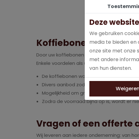
Toestemmi
Deze website
We gebruiken cookie
Koffiebonen online bes
media te bieden en 
onze site met onze 
Door uw koffiebonen online bij ons te bestel
met andere informat
Enkele voordelen als u uw koffiebonen in bulk
van hun diensten.
De koffiebonen worden zo snel mogelijk g
Divers aanbod zodat er voor ieder wat wils
Weigere
Mogelijkheid om grote voorraad in te slaa
Zodra de voorraad bijna op is, wordt er ni
Vragen of een offerte
Wij leveren aan iedere onderneming: van ho