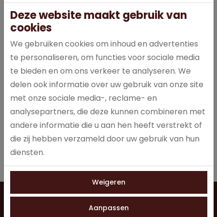
Deze website maakt gebruik van
cookies
We gebruiken cookies om inhoud en advertenties
te personaliseren, om functies voor sociale media
LION onthult jouw wilde kant en doet je brullen van plezier.
te bieden en om ons verkeer te analyseren. We
Nothing beats a LION!
delen ook informatie over uw gebruik van onze site
met onze sociale media-, reclame- en
analysepartners, die deze kunnen combineren met
Specificaties
andere informatie die u aan hen heeft verstrekt of
die zij hebben verzameld door uw gebruik van hun
1044
Artikelnummer
diensten.
Weigeren
Vragen?
Neem contact op
0528 275 151
Aanpassen
info@jobo-koffie.nl