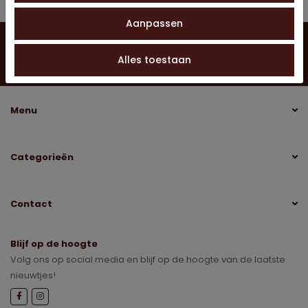
Aanpassen
Vragen?
Neem contact op
0528 275 151
Alles toestaan
info@jobo-koffie.nl
Menu
Categorieën
Contact
Blijf op de hoogte
Volg ons op social media en blijf op de hoogte van de laatste
nieuwtjes!