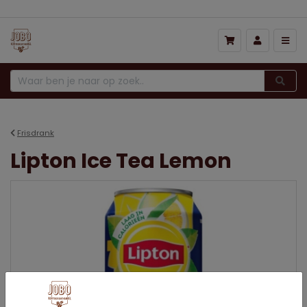
Frisdrank
Lipton Ice Tea Lemon