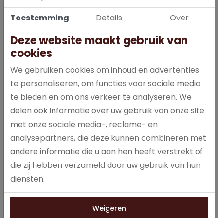
Toestemming
Details
Over
Deze website maakt gebruik van
cookies
Een lekkere verfrissing voor tussendoor!
We gebruiken cookies om inhoud en advertenties
Laag in calorieën.
te personaliseren, om functies voor sociale media
Verfrissend en dorstlessend.
te bieden en om ons verkeer te analyseren. We
Met citroensmaak.
delen ook informatie over uw gebruik van onze site
Koolzuurvrij.
IJskoud het lekkerst.
met onze sociale media-, reclame- en
analysepartners, die deze kunnen combineren met
andere informatie die u aan hen heeft verstrekt of
die zij hebben verzameld door uw gebruik van hun
Specificaties
diensten.
1024
Artikelnummer
Weigeren