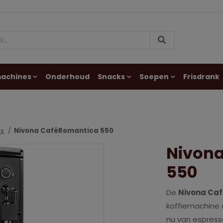
machines
Onderhoud
Snacks
Soepen
Frisdrank
es
Nivona CaféRomantica 550
Nivon
550
De
Nivona Ca
koffiemachine d
nu van espresso