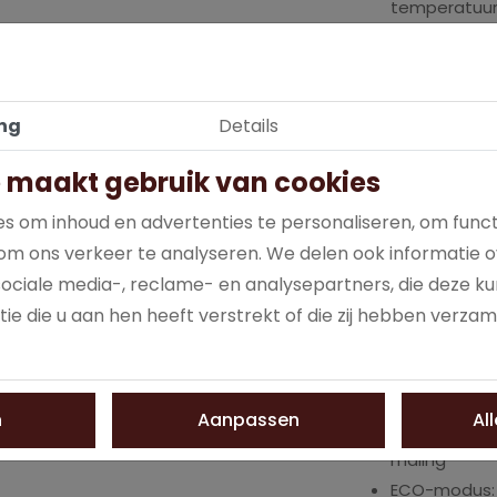
temperatuur
Conische kof
voor optima
Geavanceerd 
ng
Details
gebruiksvrien
Automatische
 maakt gebruik van cookies
prestaties
Grote water
s om inhoud en advertenties te personaliseren, om funct
koppen koffie
om ons verkeer te analyseren. We delen ook informatie o
sociale media-, reclame- en analysepartners, die deze 
Technologie:
ie die u aan hen heeft verstrekt of die zij hebben verza
Pompdruk: To
Thermoblock
constante t
n
Aanpassen
Al
Conische kof
maling
ECO-modus: V