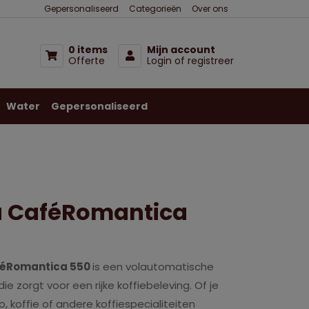
Gepersonaliseerd
Categorieën
Over ons
0 items
Mijn account
Offerte
Login of registreer
Water
Gepersonaliseerd
a CaféRomantica
féRomantica 550
is een volautomatische
ie zorgt voor een rijke koffiebeleving. Of je
, koffie of andere koffiespecialiteiten