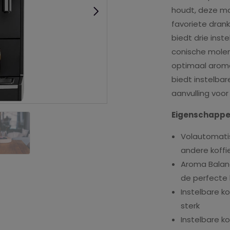
houdt, deze ma
favoriete dran
biedt drie inst
conische molen
optimaal aroma
biedt instelba
aanvulling voor
Eigenschappe
Volautomatis
andere koffi
Aroma Balanc
de perfecte 
Instelbare ko
sterk
Instelbare k