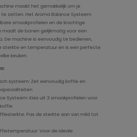
chine maakt het gemakkelijk om je
k te zetten. Het Aroma Balance Systeem
elbare smaakprofielen en de krachtige
 maalt de bonen gelijkmatig voor een
. De machine is eenvoudig te bedienen,
re sterkte en temperatuur en is een perfecte
 elke keuken.
n:
ch systeem: Zet eenvoudig koffie en
especialiteiten
e Systeem: Kies uit 3 smaakprofielen voor
koffie
ffiesterkte: Pas de sterkte aan van mild tot
offietemperatuur: Voor de ideale