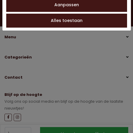
Aanpassen
Vragen?
Neem contact op
0528 275 151
info@jobo-koffie.nl
Alles toestaan
Menu
Categorieën
Contact
Blijf op de hoogte
Volg ons op social media en blijf op de hoogte van de laatste
nieuwtjes!
Sitemap
Disclaimer
Privacybeleid