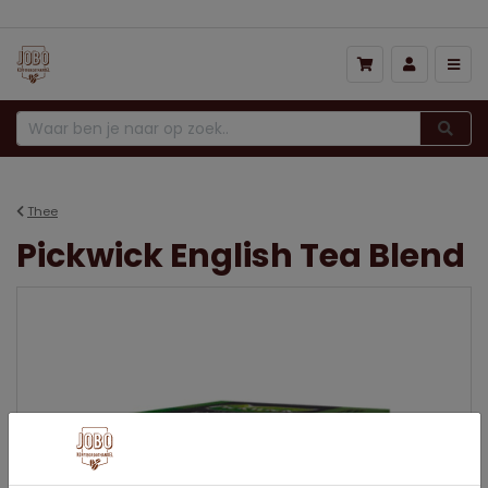
Thee
Pickwick English Tea Blend