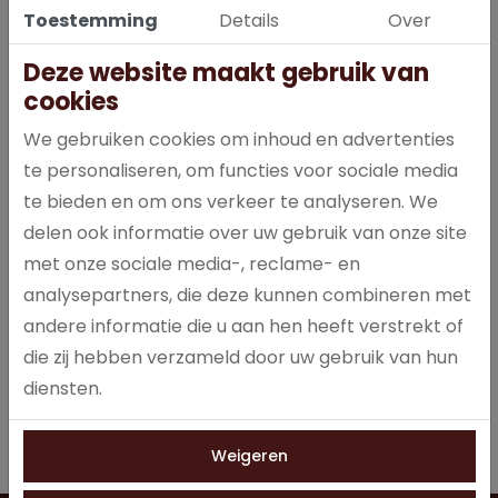
Toestemming
Details
Over
Deze website maakt gebruik van
cookies
We gebruiken cookies om inhoud en advertenties
Deze rijke theemelange is samengesteld uit Rainforest Alliance
gecertificeerde theesoorten van de beste theelanden. Deze
te personaliseren, om functies voor sociale media
geven de melange een eigen karakter en evenwicht in geur en
te bieden en om ons verkeer te analyseren. We
smaak. Theezakjes met envelop in grootverpakking. Het
delen ook informatie over uw gebruik van onze site
gewicht van de zakjes bedraagt 2 gram, voor 1 kopje thee.
met onze sociale media-, reclame- en
analysepartners, die deze kunnen combineren met
andere informatie die u aan hen heeft verstrekt of
Specificaties
die zij hebben verzameld door uw gebruik van hun
diensten.
0019
Artikelnummer
Weigeren