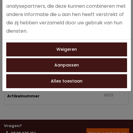
CAPPUCCINO
analysepartners, die deze kunnen combineren met
WIENER MELANGE
andere informatie die u aan hen heeft verstrekt of
LATTE MACCHIATO
die zij hebben verzameld door uw gebruik van hun
CHOCOLADEMELK
diensten.
HEET WATER
OVERIGE DRANKEN INSTELBAAR (AFHANKELIJK VAN GEKOZEN
INGREDIËNTEN)
Weigeren
Aanpassen
Specificaties
Alles toestaan
0073
Artikelnummer
Vragen?