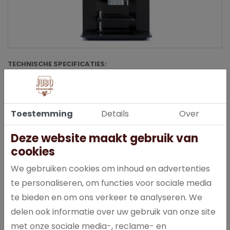
TECHNISCHE SPECIFICATIES:
AFMETINGEN B X D X H: 409 X 575 X 773
AANSLUITWAARDE: 230V/50-602HZ
ENERGIEVERBRUIK: 2300 W
Toestemming
Details
Over
AANTAL CANISTERS: 3 CANISTERS
VASTE WATERAANSLUITING: JA
Deze website maakt gebruik van
GESCHEIDEN HEET WATER: JA
cookies
ZETTIJD KOFFIE (120ML): 28SEC.
GARANTIE: 12 MAANDEN
We gebruiken cookies om inhoud en advertenties
te personaliseren, om functies voor sociale media
DRANKEN
:
te bieden en om ons verkeer te analyseren. We
KOFFIE
delen ook informatie over uw gebruik van onze site
KOFFIE MELK
met onze sociale media-, reclame- en
KOFFIE CHOC