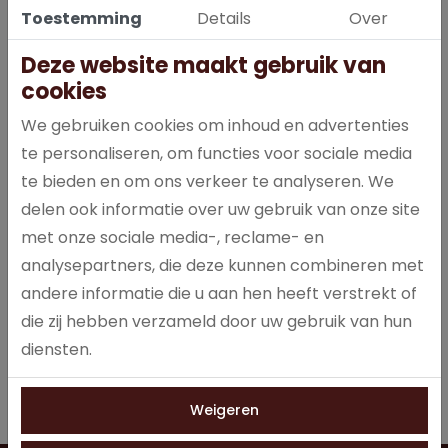
Toestemming
Details
Over
Deze website maakt gebruik van
cookies
We gebruiken cookies om inhoud en advertenties
Deze filter koffie is speciaal samengesteld voor een
toegankelijke filterkoffie. De smaak blijft lang staan en ook nog
te personaliseren, om functies voor sociale media
mooi in balans. Hiervoor is een blend samengesteld die bestaat
te bieden en om ons verkeer te analyseren. We
uit een koffie uit Brazilië, Ethiopië en 10% van de allerbeste
delen ook informatie over uw gebruik van onze site
robusta. Een heerlijke en volle filterkoffie.
met onze sociale media-, reclame- en
analysepartners, die deze kunnen combineren met
andere informatie die u aan hen heeft verstrekt of
Specificaties
die zij hebben verzameld door uw gebruik van hun
diensten.
129022
Artikelnummer
Weigeren