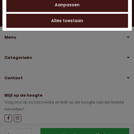
Aanpassen
Vragen?
Neem contact op
0528 275 151
info@jobo-koffie.nl
Alles toestaan
Menu
Categorieën
Contact
Blijf op de hoogte
Volg ons op social media en blijf op de hoogte van de laatste
nieuwtjes!
Sitemap
Disclaimer
Privacybeleid