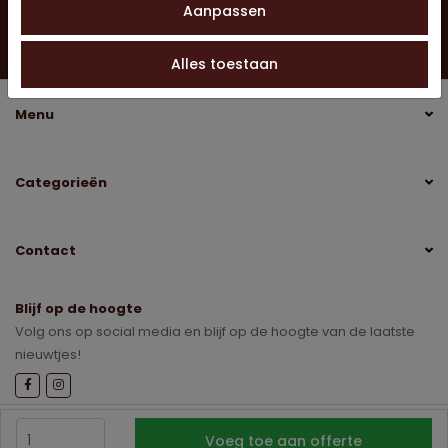
Vragen?
Aanpassen
Neem contact op
0528 275 151
info@jobo-koffie.nl
Alles toestaan
Menu
Categorieën
Contact
Blijf op de hoogte
Volg ons op social media en blijf op de hoogte van de laatste
nieuwtjes!
Sitemap
Disclaimer
Privacybeleid
Voeg toe aan offerte