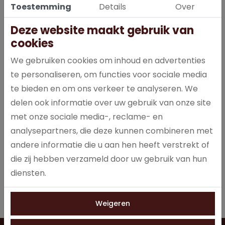
Toestemming
Details
Over
Deze website maakt gebruik van
cookies
We gebruiken cookies om inhoud en advertenties
te personaliseren, om functies voor sociale media
Een betaalbare koffieblend die perfecte basis smaken bevat.
te bieden en om ons verkeer te analyseren. We
Een koffie voor een groot publiek die op zoek is naar een
delen ook informatie over uw gebruik van onze site
betaalbare koffie maar dan net een stapje beter.
met onze sociale media-, reclame- en
analysepartners, die deze kunnen combineren met
andere informatie die u aan hen heeft verstrekt of
Specificaties
die zij hebben verzameld door uw gebruik van hun
diensten.
0005
Artikelnummer
Weigeren