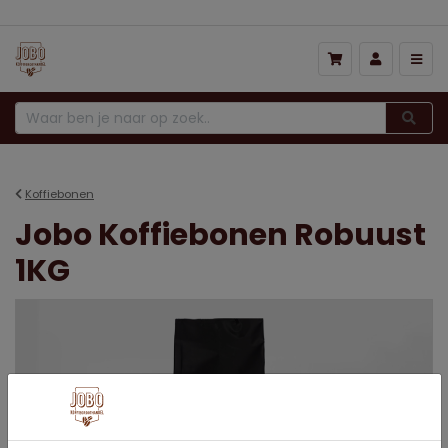
Koffiebonen
Jobo Koffiebonen Robuust
1KG