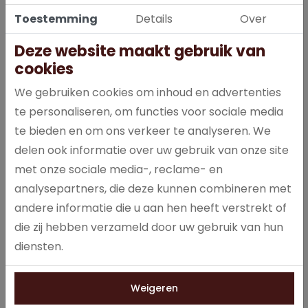
Toestemming
Details
Over
Deze website maakt gebruik van
De beste koffiemachines voor
cookies
de beste koffie
We gebruiken cookies om inhoud en advertenties
Als koffieservice in Hoogeveen leveren we niet alleen de
te personaliseren, om functies voor sociale media
lekkerste koffie, we zorgen er ook voor dat u een machine
te bieden en om ons verkeer te analyseren. We
geleverd krijgt die deze koffie kan produceren. Want met al die
delen ook informatie over uw gebruik van onze site
verschillende koffievarianten zijn er natuurlijk ook veel machines
met onze sociale media-, reclame- en
die voor deze varianten geschikt zijn. Wie kiest voor
koffiebonen, moet natuurlijk een machine hebben die deze
analysepartners, die deze kunnen combineren met
bonen kan vermalen. En wie kiest voor filterkoffie, wil gewoon
andere informatie die u aan hen heeft verstrekt of
een apparaat dat de lekkerste filterkoffie zet. Daarom hebben
die zij hebben verzameld door uw gebruik van hun
wij ook een ruim assortiment aan koffiezetapparaten, zodat we
diensten.
altijd de beste machine kunnen leveren bij de beste koffie.
Weigeren