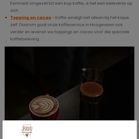
Eenmaal omgezet tot een kop koffie, is het een belevenis op
zich.
Topping en cacao
- Koffie eindigt niet alleen bij het kopje
zelf. Daarom gaat onze koffieservice in Hoogeveen ook
verder en leveren we toppings en cacao voor die speciale
koffiebeleving.