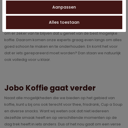
Onderhoud en reparatie
Aanpassen
Als koffieservice in Hoogeveen zorgen we er ook voor dat uw
machines regelmatig en grondig worden onderhouden. Af en
Alles toestaan
toe moeten deze machines immers even nagekeken worden,
om er zeker van te blijven dat u geniet van de best mogelijke
koffie. Daarom komen onze experts graag even langs om alles
goed schoon te maken en te onderhouden. En komt het voor
dat er iets gerepareerd moet worden? Dan staan we natuurlijk
ook volledig voor u klaar.
Jobo Koffie gaat verder
Naast alle mogelijkheden die we bieden op het gebied van
koffie, kunt u bij ons ook terecht voor thee, frisdrank, Cup a Soup
en diverse snacks. Want wij weten ook dat niet iedereen
dezelfde smaak heeft en op verschillende momenten op de
dag trek heeft in iets anders. Dus of het nou gaat om een verse