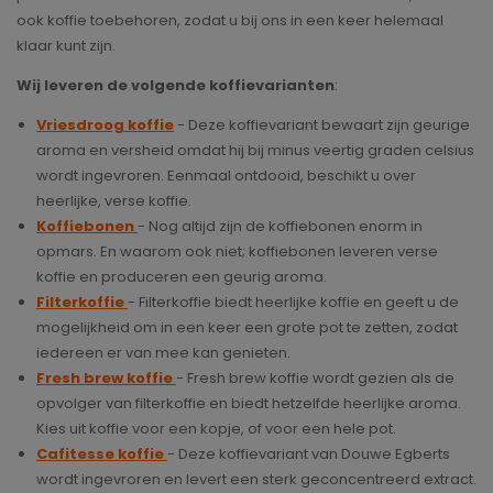
ook koffie toebehoren, zodat u bij ons in een keer helemaal
klaar kunt zijn.
Wij leveren de volgende koffievarianten
:
Vriesdroog koffie
- Deze koffievariant bewaart zijn geurige
aroma en versheid omdat hij bij minus veertig graden celsius
wordt ingevroren. Eenmaal ontdooid, beschikt u over
heerlijke, verse koffie.
Koffiebonen
- Nog altijd zijn de koffiebonen enorm in
opmars. En waarom ook niet; koffiebonen leveren verse
koffie en produceren een geurig aroma.
Filterkoffie
- Filterkoffie biedt heerlijke koffie en geeft u de
mogelijkheid om in een keer een grote pot te zetten, zodat
iedereen er van mee kan genieten.
Fresh brew koffie
- Fresh brew koffie wordt gezien als de
opvolger van filterkoffie en biedt hetzelfde heerlijke aroma.
Kies uit koffie voor een kopje, of voor een hele pot.
Cafitesse koffie
- Deze koffievariant van Douwe Egberts
wordt ingevroren en levert een sterk geconcentreerd extract.