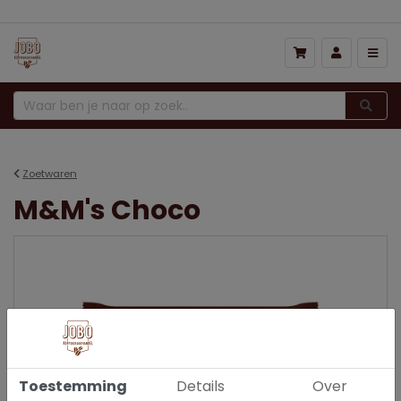
Zoetwaren
M&M's Choco
Toestemming
Details
Over