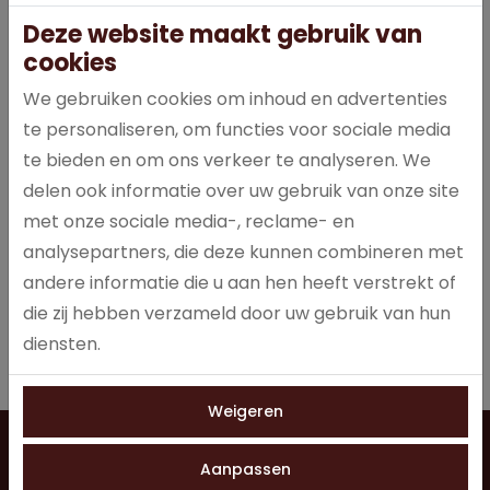
Deze website maakt gebruik van
cookies
We gebruiken cookies om inhoud en advertenties
te personaliseren, om functies voor sociale media
M&M's chocolate: Heerlijke melkchocolade in een krokant
te bieden en om ons verkeer te analyseren. We
gekleurd suikerlaagje
delen ook informatie over uw gebruik van onze site
met onze sociale media-, reclame- en
analysepartners, die deze kunnen combineren met
Specificaties
andere informatie die u aan hen heeft verstrekt of
die zij hebben verzameld door uw gebruik van hun
1052
Artikelnummer
diensten.
Weigeren
Vragen?
Neem contact op
0528 275 151
Aanpassen
info@jobo-koffie.nl