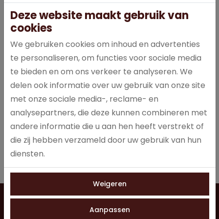
Deze website maakt gebruik van
cookies
We gebruiken cookies om inhoud en advertenties
te personaliseren, om functies voor sociale media
150 stuks
te bieden en om ons verkeer te analyseren. We
Per stuk verpakt
delen ook informatie over uw gebruik van onze site
met onze sociale media-, reclame- en
analysepartners, die deze kunnen combineren met
Specificaties
andere informatie die u aan hen heeft verstrekt of
die zij hebben verzameld door uw gebruik van hun
1031
Artikelnummer
diensten.
Weigeren
Vragen?
Neem contact op
0528 275 151
Aanpassen
info@jobo-koffie.nl